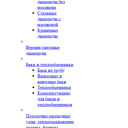
дымоходы без
изоляции
Стальные
дымоходы с
изоляцией
Крашеные
дымоходы
Вермикулитовые
дымоходы
Баки и теплообменники
Баки на трубу
Выносные и
навесные баки
Теплообменники
Комплектующие
для баков и
теплообменников
Потолочно-проходные
узлы, теплоотражающие
экраны, фланцы