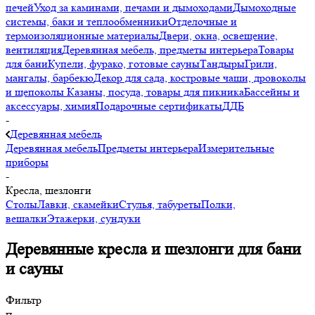
печей
Уход за каминами, печами и дымоходами
Дымоходные
системы, баки и теплообменники
Отделочные и
термоизоляционные материалы
Двери, окна, освещение,
вентиляция
Деревянная мебель, предметы интерьера
Товары
для бани
Купели, фурако, готовые сауны
Тандыры
Грили,
мангалы, барбекю
Декор для сада, костровые чаши, дровоколы
и щепоколы
Казаны, посуда, товары для пикника
Бассейны и
аксессуары, химия
Подарочные сертификаты
ДДБ
-
Деревянная мебель
Деревянная мебель
Предметы интерьера
Измерительные
приборы
-
Кресла, шезлонги
Столы
Лавки, скамейки
Стулья, табуреты
Полки,
вешалки
Этажерки, сундуки
Деревянные кресла и шезлонги для бани
и сауны
Фильтр