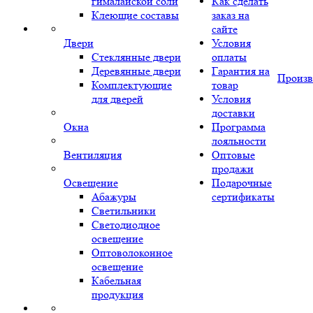
гималайской соли
Как сделать
Клеющие составы
заказ на
сайте
Двери
Условия
Стеклянные двери
оплаты
Деревянные двери
Гарантия на
Произв
Комплектующие
товар
для дверей
Условия
доставки
Окна
Программа
лояльности
Вентиляция
Оптовые
продажи
Освещение
Подарочные
Абажуры
сертификаты
Светильники
Светодиодное
освещение
Оптоволоконное
освещение
Кабельная
продукция