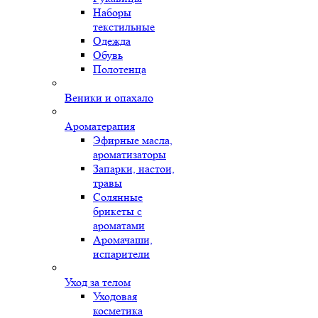
Наборы
текстильные
Одежда
Обувь
Полотенца
Веники и опахало
Ароматерапия
Эфирные масла,
ароматизаторы
Запарки, настои,
травы
Солянные
брикеты с
ароматами
Аромачаши,
испарители
Уход за телом
Уходовая
косметика