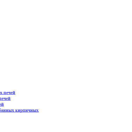
х печей
печей
ей
 банных кирпичных