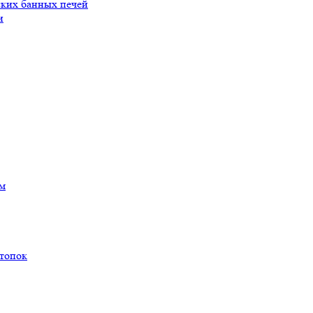
ских банных печей
и
ам
 топок