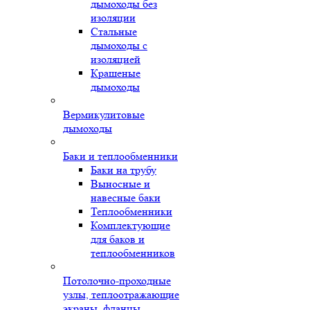
дымоходы без
изоляции
Стальные
дымоходы с
изоляцией
Крашеные
дымоходы
Вермикулитовые
дымоходы
Баки и теплообменники
Баки на трубу
Выносные и
навесные баки
Теплообменники
Комплектующие
для баков и
теплообменников
Потолочно-проходные
узлы, теплоотражающие
экраны, фланцы