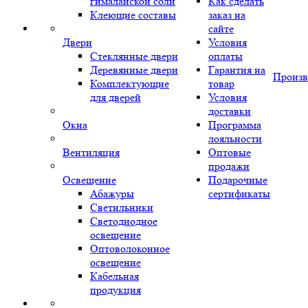
гималайской соли
Как сделать
Клеющие составы
заказ на
сайте
Двери
Условия
Стеклянные двери
оплаты
Деревянные двери
Гарантия на
Произв
Комплектующие
товар
для дверей
Условия
доставки
Окна
Программа
лояльности
Вентиляция
Оптовые
продажи
Освещение
Подарочные
Абажуры
сертификаты
Светильники
Светодиодное
освещение
Оптоволоконное
освещение
Кабельная
продукция