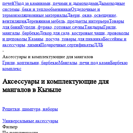
печей
Уход за каминами, печами и дымоходами
Дымоходные
системы, баки и теплообменники
Отделочные и
термоизоляционные материалы
Двери, окна, освещение,
вентиляция
Деревянная мебель, предметы интерьера
Товары
для бани
Купели, фурако, готовые сауны
Тандыры
Грили,
мангалы, барбекю
Декор для сада, костровые чаши, дровоколы
и щепоколы
Казаны, посуда, товары для пикника
Бассейны и
аксессуары, химия
Подарочные сертификаты
ДДБ
-
Аксессуары и комплектующие для мангалов
Грили, коптильни, барбекю
Мангалы, печи под казан
Барбекю
комплекс
Аксессуары и комплектующие для
мангалов в Кызыле
Решетки, шампура, наборы
Универсальные аксессуары
Фильтр
По популярности