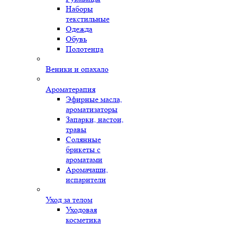
Наборы
текстильные
Одежда
Обувь
Полотенца
Веники и опахало
Ароматерапия
Эфирные масла,
ароматизаторы
Запарки, настои,
травы
Солянные
брикеты с
ароматами
Аромачаши,
испарители
Уход за телом
Уходовая
косметика