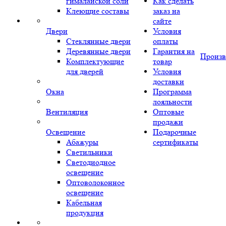
гималайской соли
Как сделать
Клеющие составы
заказ на
сайте
Двери
Условия
Стеклянные двери
оплаты
Деревянные двери
Гарантия на
Произв
Комплектующие
товар
для дверей
Условия
доставки
Окна
Программа
лояльности
Вентиляция
Оптовые
продажи
Освещение
Подарочные
Абажуры
сертификаты
Светильники
Светодиодное
освещение
Оптоволоконное
освещение
Кабельная
продукция