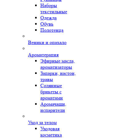
Наборы
текстильные
Одежда
Обувь
Полотенца
Веники и опахало
Ароматерапия
Эфирные масла,
ароматизаторы
Запарки, настои,
травы
Солянные
брикеты с
ароматами
Аромачаши,
испарители
Уход за телом
Уходовая
косметика