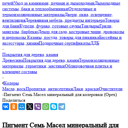
печей
Уход за каминами, печами и дымоходами
Дымоходные
системы, баки и теплообменники
Отделочные и
термоизоляционные материалы
Двери, окна, освещение,
вентиляция
Деревянная мебель, предметы интерьера
Товары
для бани
Купели, фурако, готовые сауны
Тандыры
Грили,
мангалы, барбекю
Декор для сада, костровые чаши, дровоколы
и щепоколы
Казаны, посуда, товары для пикника
Бассейны и
аксессуары, химия
Подарочные сертификаты
ДДБ
-
Покрытия для дерева, камня
Древесина
Покрытия для дерева, камня
Термоизоляционные
материалы, герметики, мастики
Облицовочная плитка и
клеющие составы
-
Колеры
Масла, воск
Пропитки, антисептики
Лаки, краски
Очистители
-
Пигмент Семь Масел минеральный для колеровки (Орех)
Поделиться
Пигмент Семь Масел минеральный для