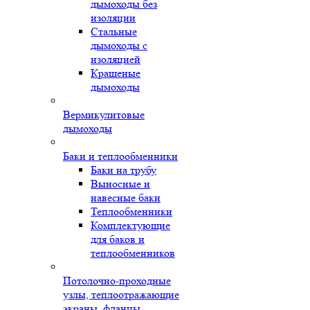
дымоходы без
изоляции
Стальные
дымоходы с
изоляцией
Крашеные
дымоходы
Вермикулитовые
дымоходы
Баки и теплообменники
Баки на трубу
Выносные и
навесные баки
Теплообменники
Комплектующие
для баков и
теплообменников
Потолочно-проходные
узлы, теплоотражающие
экраны, фланцы