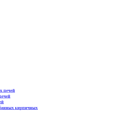
х печей
печей
ей
 банных кирпичных