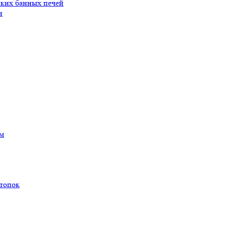
ских банных печей
и
ам
 топок